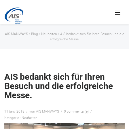
AIS MANWAYS
/
Blog
/
Neuheiten
/
AIS bedankt sich für Ihren Besuch und die
erfolgreiche Messe.
AIS bedankt sich für Ihren
Besuch und die erfolgreiche
Messe.
11 janv 2018
von AIS MANWAYS
0 commentar(e)
Kategorie : Neuheiten