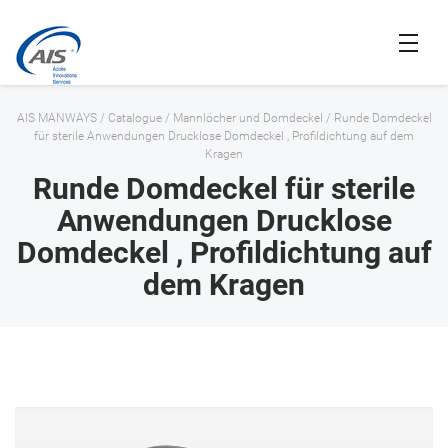
AIS MANWAYS
/
Catalogue
/
Mannlöcher und Domdeckel
/
Runde Domdeckel
für sterile Anwendungen Drucklose Domdeckel , Profildichtung auf dem
Kragen
Runde Domdeckel für sterile
Anwendungen Drucklose
Domdeckel , Profildichtung auf
dem Kragen