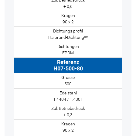
+ 0,6
90 x 2
Halbrund-Dichtung**
EPDM
H07-500-80
500
1.4404 / 1.4301
+ 0,3
90 x 2