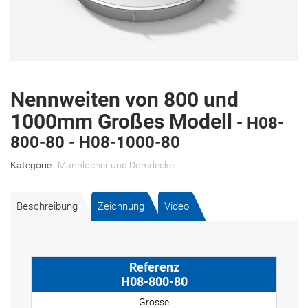
Nennweiten von 800 und
1000mm Großes Modell
- H08-
800-80 - H08-1000-80
Kategorie :
Mannlöcher und Domdeckel
.
Beschreibung
Zeichnung
Video
H08-800-80