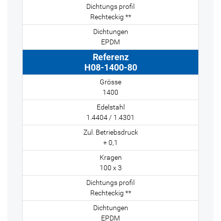
Rechteckig **
EPDM
H08-1400-80
1400
1.4404 / 1.4301
+ 0,1
100 x 3
Rechteckig **
EPDM