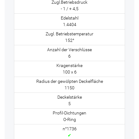
- 1 / + 4,5
1.4404
152°
6
100 x 6
1150
5
O-Ring
✔