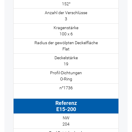
152°
3
100 x 6
Flat
19
O-Ring
E15-200
204