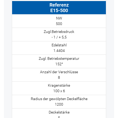
E15-500
500
- 1 / + 5,5
1.4404
152°
8
100 x 6
1200
5