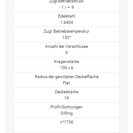
- 1 / + 9
1.4404
152°
3
100 x 6
Flat
19
O-Ring