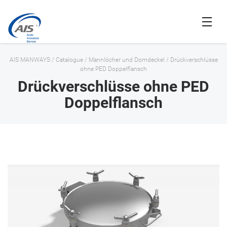
AIS MANWAYS
/
Catalogue
/
Mannlöcher und Domdeckel
/
Drückverschlüsse
ohne PED Doppelflansch
Drückverschlüsse ohne PED
Doppelflansch