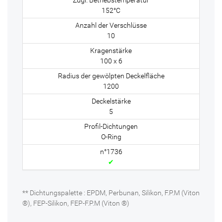
152°C
10
100 x 6
1200
5
O-Ring
✔
** Dichtungspalette : EPDM, Perbunan, Silikon, F.P.M (Viton
®), FEP-Silikon, FEP-F.P.M (Viton ®)