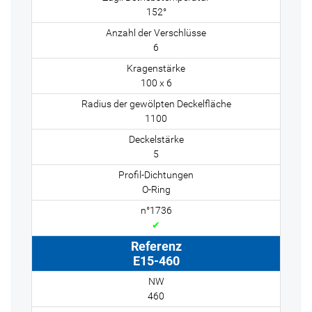
152°
6
100 x 6
1100
5
O-Ring
✔
E15-460
460