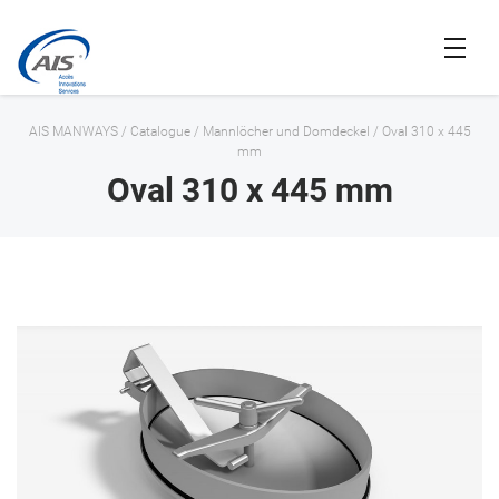
AIS MANWAYS
/
Catalogue
/
Mannlöcher und Domdeckel
/
Oval 310 x 445
mm
Oval 310 x 445 mm