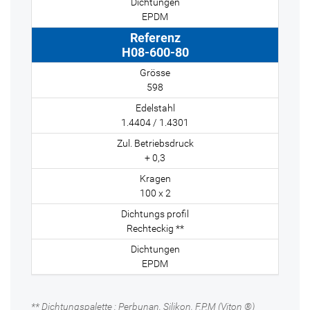
EPDM
H08-600-80
598
1.4404 / 1.4301
+ 0,3
100 x 2
Rechteckig **
EPDM
** Dichtungspalette : Perbunan, Silikon, F.P.M (Viton ®)