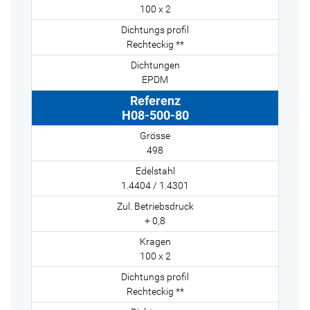
100 x 2
Rechteckig **
EPDM
H08-500-80
498
1.4404 / 1.4301
+ 0,8
100 x 2
Rechteckig **