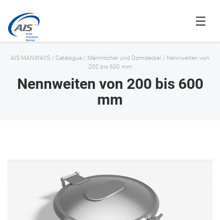
AIS MANWAYS
/
Catalogue
/
Mannlöcher und Domdeckel
/
Nennweiten von
200 bis 600 mm
Nennweiten von 200 bis 600
mm