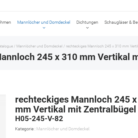
ehmen
Mannlöcher und Domdeckel
Dichtungen
Schaugläser & Be
talogue
/
Mannlöcher und Domdeckel
/
rechteckiges Mannloch 245 x 310 mm Vertik
annloch 245 x 310 mm Vertikal m
rechteckiges Mannloch 245 x
mm Vertikal mit Zentralbügel
H05-245-V-82
Kategorie :
Mannlöcher und Domdeckel
.