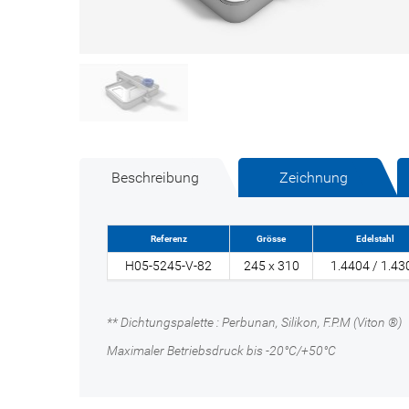
Beschreibung
Zeichnung
Referenz
Grösse
Edelstahl
H05-5245-V-82
245 x 310
1.4404 / 1.43
** Dichtungspalette : Perbunan, Silikon, F.P.M (Viton ®)
Maximaler Betriebsdruck bis -20°C/+50°C