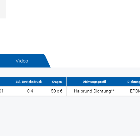
Video
Zul. Betriebsdruck
Kragen
Dichtungs profil
Dichtun
01
+ 0,4
50 x 6
Halbrund-Dichtung**
EPD