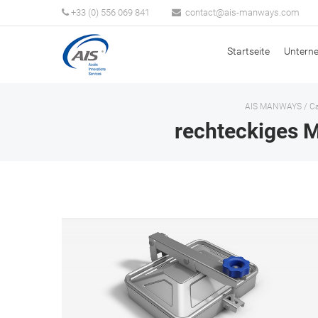
+33 (0) 556 069 841
Startseite
Untern
AIS MANWAYS
/
Ca
rechteckiges M