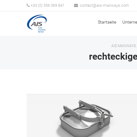
+33 (0) 556 069 841
Startseite
Untern
AIS MANWAYS
rechteckige