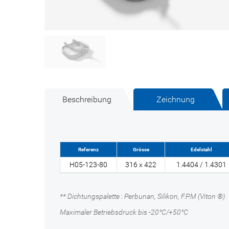
Beschreibung
Zeichnung
Referenz
Grösse
Edelstahl
H05-123-80
316 x 422
1.4404 / 1.4301
** Dichtungspalette : Perbunan, Silikon, F.P.M (Viton ®)
Maximaler Betriebsdruck bis -20°C/+50°C