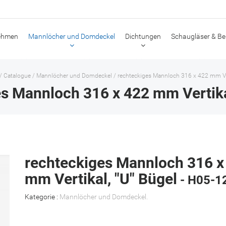
ehmen
Mannlöcher und Domdeckel
Dichtungen
Schaugläser & Be
/
Catalogue
/
Mannlöcher und Domdeckel
/
rechteckiges Mannloch 316 x 422 mm Ver
s Mannloch 316 x 422 mm Vertika
rechteckiges Mannloch 316 x
mm Vertikal, "U" Bügel
- H05-1
Kategorie :
Mannlöcher und Domdeckel
.