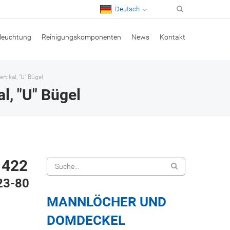
Deutsch
leuchtung
Reinigungskomponenten
News
Kontakt
tikal, "U" Bügel
l, "U" Bügel
 422
23-80
MANNLÖCHER UND
DOMDECKEL