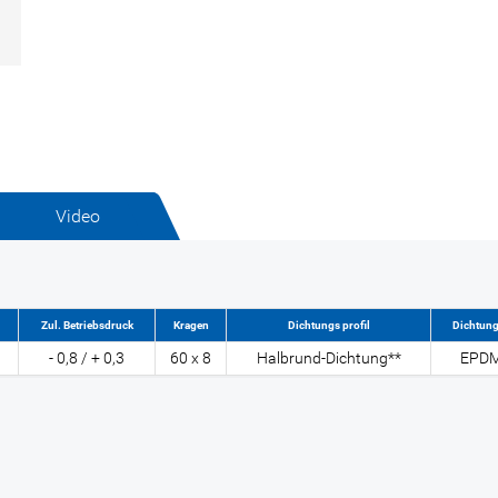
Video
Zul. Betriebsdruck
Kragen
Dichtungs profil
Dichtun
- 0,8 / + 0,3
60 x 8
Halbrund-Dichtung**
EPD