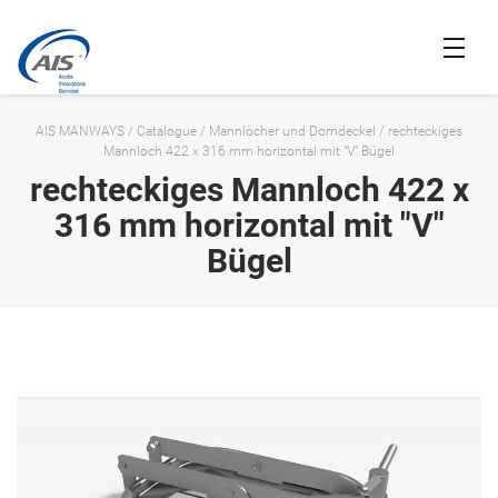
AIS MANWAYS
/
Catalogue
/
Mannlöcher und Domdeckel
/
rechteckiges
Mannloch 422 x 316 mm horizontal mit "V" Bügel
rechteckiges Mannloch 422 x
316 mm horizontal mit "V"
Bügel