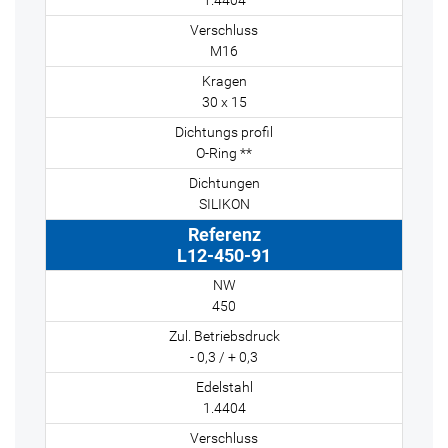
1.4404
M16
30 x 15
O-Ring **
SILIKON
L12-450-91
450
- 0,3 / + 0,3
1.4404