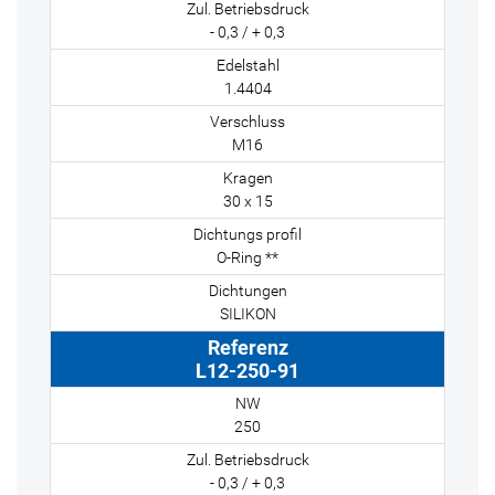
- 0,3 / + 0,3
1.4404
M16
30 x 15
O-Ring **
SILIKON
L12-250-91
250
- 0,3 / + 0,3