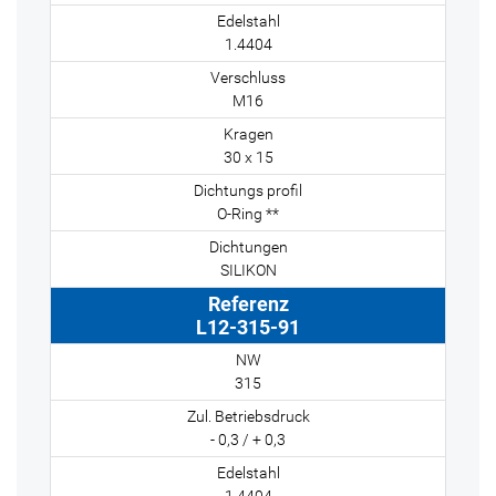
1.4404
M16
30 x 15
O-Ring **
SILIKON
L12-315-91
315
- 0,3 / + 0,3