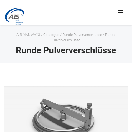
AIS MANWAYS
/
Catalogue
/
Runde Pulververschlüsse
/
Runde
Pulververschlüsse
Runde Pulververschlüsse