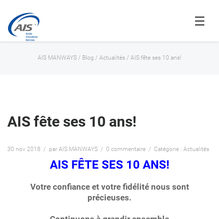
AIS MANWAYS
/
Blog
/
Actualités
/
AIS fête ses 10 ans!
AIS fête ses 10 ans!
30 nov 2018
par AIS MANWAYS
0 commentaire
Catégorie : Actualités
AIS FÊTE SES 10 ANS!
Votre confiance et votre fidélité nous sont
précieuses.