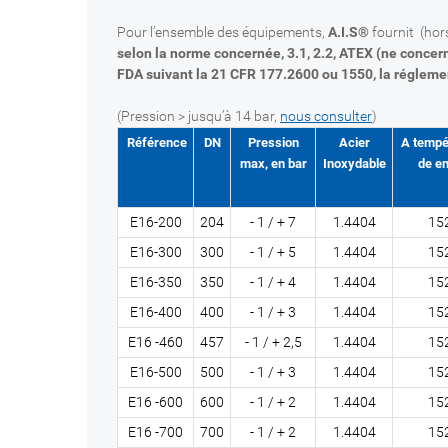
Pour l’ensemble des équipements,
A.I.S®
fournit (hor
selon la norme concernée, 3.1, 2.2, ATEX (ne conce
FDA suivant la 21 CFR 177.2600 ou 1550, la réglemen
(Pression > jusqu’à 14 bar,
nous consulter
)
Référence
DN
Pression
Acier
A tempé
max, en bar
Inoxydable
de en
E16-200
204
- 1 / + 7
1.4404
15
E16-300
300
- 1 / + 5
1.4404
15
E16-350
350
- 1 / + 4
1.4404
15
E16-400
400
- 1 / + 3
1.4404
15
E16 -460
457
- 1 / + 2,5
1.4404
15
E16-500
500
- 1 / + 3
1.4404
15
E16 -600
600
- 1 / + 2
1.4404
15
E16 -700
700
- 1 / + 2
1.4404
15