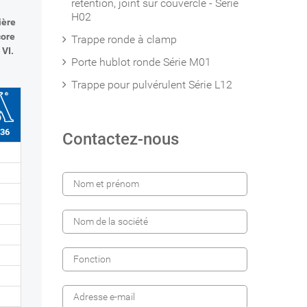
rétention, joint sur couvercle - Série
H02
ière
core
Trappe ronde à clamp
 VI.
Porte hublot ronde Série M01
Trappe pour pulvérulent Série L12
736
Contactez-nous