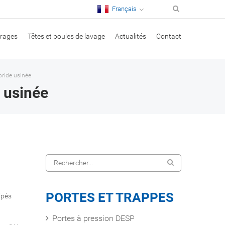
Français
irages
Têtes et boules de lavage
Actualités
Contact
bride usinée
 usinée
PORTES ET TRAPPES
ipés
Portes à pression DESP