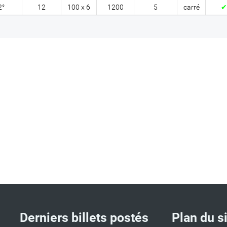
2°
12
100 x 6
1200
5
carré
✔
Derniers billets postés
Plan du s