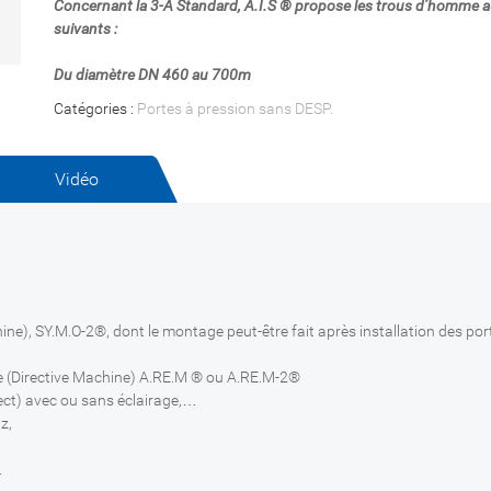
Concernant la 3-A Standard, A.I.S ® propose les trous d’homme 
suivants :
Du diamètre DN 460 au 700m
Catégories :
Portes à pression sans DESP
.
Vidéo
ine), SY.M.O-2®, dont le montage peut-être fait après installation des por
ue (Directive Machine) A.RE.M ® ou A.RE.M-2®
ct) avec ou sans éclairage,…
z,
.