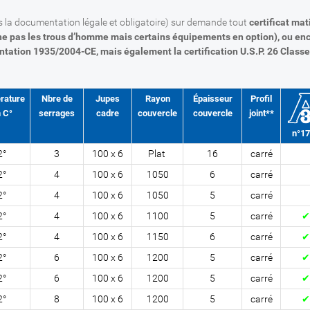
s la documentation légale et obligatoire) sur demande tout
certificat mat
rne pas les trous d’homme mais certains équipements en option), ou en
tation 1935/2004-CE, mais également la certification U.S.P. 26 Classe
rature
Nbre de
Jupes
Rayon
Épaisseur
Profil
 C°
serrages
cadre
couvercle
couvercle
joint**
n°1
2°
3
100 x 6
Plat
16
carré
2°
4
100 x 6
1050
6
carré
2°
4
100 x 6
1050
5
carré
2°
4
100 x 6
1100
5
carré
✔
2°
4
100 x 6
1150
6
carré
✔
2°
6
100 x 6
1200
5
carré
✔
2°
6
100 x 6
1200
5
carré
✔
2°
8
100 x 6
1200
5
carré
✔