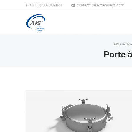
+33 (0) 556 069 841
AIS MANW
Porte 