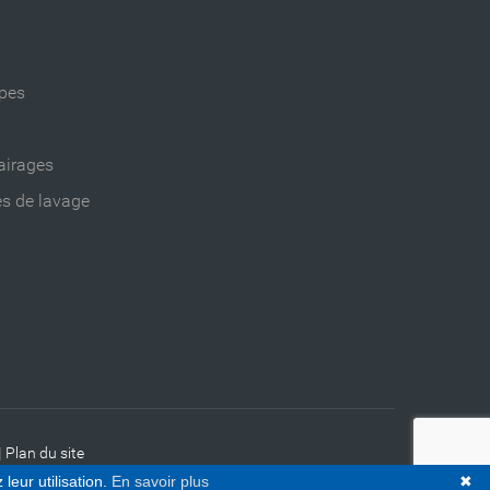
ppes
airages
es de lavage
|
Plan du site
leur utilisation.
En savoir plus
✖