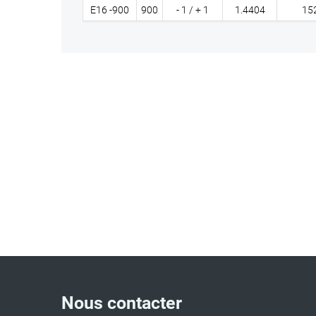
E16 -900
900
- 1 / + 1
1.4404
15
Nous contacter