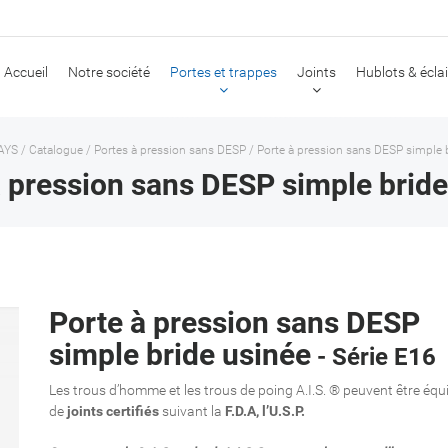
Accueil
Notre société
Portes et trappes
Joints
Hublots & écla
AYS
/
Catalogue
/
Portes à pression sans DESP
/
Porte à pression sans DESP simple 
à pression sans DESP simple bride
Porte à pression sans DESP
simple bride usinée
- Série E16
Les trous d’homme et les trous de poing A.I.S. ® peuvent être équ
de
joints certifiés
suivant la
F.D.A, l’U.S.P.