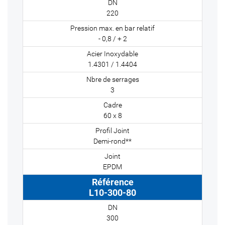
220
- 0,8 / + 2
1.4301 / 1.4404
3
60 x 8
Demi-rond**
EPDM
L10-300-80
300