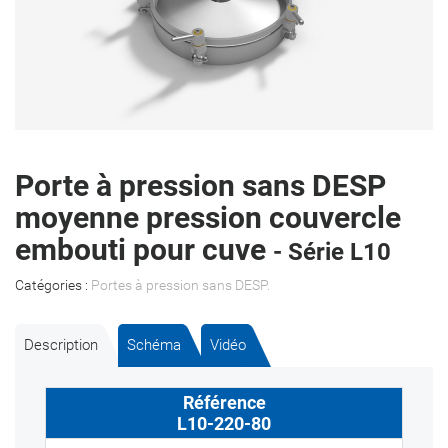
Porte à pression sans DESP
moyenne pression couvercle
embouti pour cuve
- Série L10
Catégories :
Portes à pression sans DESP
.
Description
Schéma
Vidéo
L10-220-80