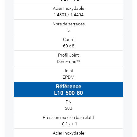
1.4301 / 1.4404
5
60 x 8
Demi-rond**
EPDM
L10-500-80
500
- 0,1 / + 1