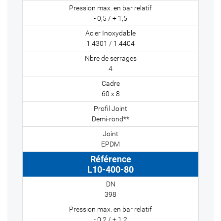
- 0,5 / + 1,5
1.4301 / 1.4404
4
60 x 8
Demi-rond**
EPDM
L10-400-80
398
- 0,2 / + 1,2