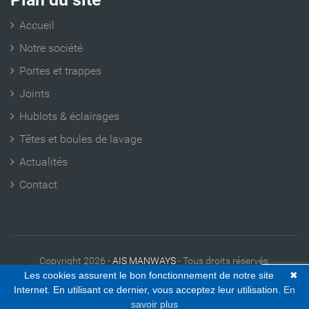
Accueil
Notre société
Portes et trappes
Joints
Hublots & éclairages
Têtes et boules de lavage
Actualités
Contact
Copyright 2026 -
AIS MANWAYS
- Tous droits réservés.
Les cookies assurent le bon fonctionnement de notre site
✖
Informations légales
|
Contact
|
Plan du site
Internet. En utilisant ce dernier, vous acceptez leur utilisation.
En
savoir plus