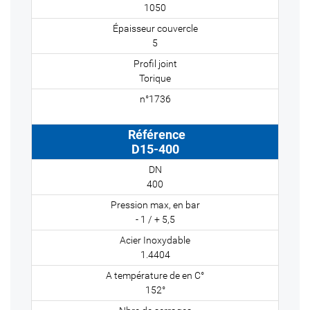
1050
5
Torique
D15-400
400
- 1 / + 5,5
1.4404
152°