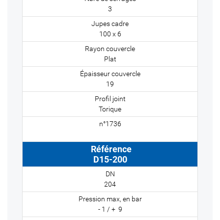
3
100 x 6
Plat
19
Torique
D15-200
204
- 1 / + 9