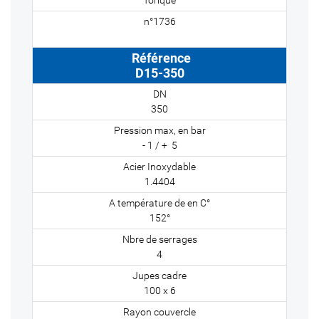
D15-350
350
- 1 / + 5
1.4404
152°
4
100 x 6