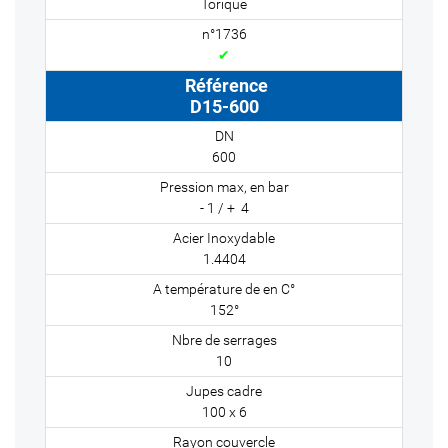
Torique
✔
D15-600
600
- 1 / + 4
1.4404
152°
10
100 x 6