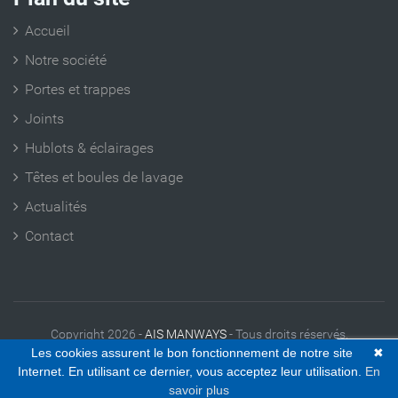
Accueil
Notre société
Portes et trappes
Joints
Hublots & éclairages
Têtes et boules de lavage
Actualités
Contact
Copyright 2026 -
AIS MANWAYS
- Tous droits réservés.
Les cookies assurent le bon fonctionnement de notre site
✖
Informations légales
|
Contact
|
Plan du site
Internet. En utilisant ce dernier, vous acceptez leur utilisation.
En
savoir plus