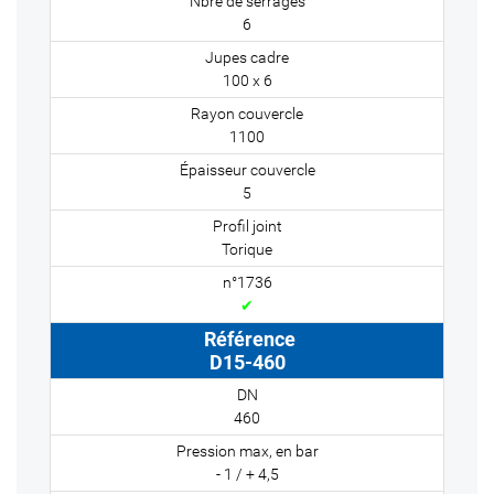
6
100 x 6
1100
5
Torique
✔
D15-460
460
- 1 / + 4,5