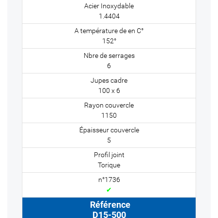
1.4404
152°
6
100 x 6
1150
5
Torique
✔
D15-500