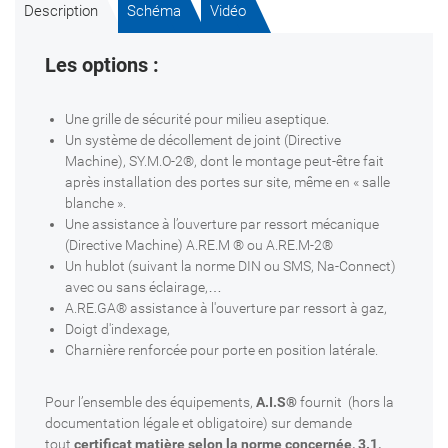
Description
Schéma
Vidéo
Les options :
Une grille de sécurité pour milieu aseptique.
Un système de décollement de joint (Directive
Machine), SY.M.O-2®, dont le montage peut-être fait
après installation des portes sur site, même en « salle
blanche ».
Une assistance à l’ouverture par ressort mécanique
(Directive Machine) A.RE.M ® ou A.RE.M-2®
Un hublot (suivant la norme DIN ou SMS, Na-Connect)
avec ou sans éclairage,…
A.RE.GA® assistance à l'ouverture par ressort à gaz,
Doigt d'indexage,
Charnière renforcée pour porte en position latérale.
Pour l’ensemble des équipements,
A.I.S®
fournit (hors la
documentation légale et obligatoire) sur demande
tout
certificat matière selon la norme concernée, 3.1,