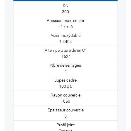
300
- 1 / + 6
1.4404
152°
4
100 x 6
1050
5
Torique