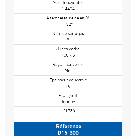
1.4404
152°
3
100 x 6
Plat
19
Torique
D15-300