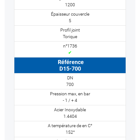
1200
5
Torique
✔
D15-700
700
- 1 / + 4
1.4404
152°