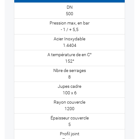
500
- 1 / + 5,5
1.4404
152°
8
100 x 6
1200
5