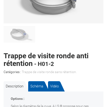
Trappe de visite ronde anti
rétention
- H01-2
Catégories :
Trappe de visite ronde sans rétention
.
Description
Schéma
Vidéo
Options :
Selon le diamètre de la cuve, A.I.S ® propose pour ces