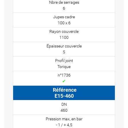
6
100 x 6
1100
5
Torique
✔
E15-460
460
- 1 / + 4,5