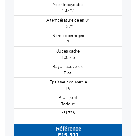
1.4404
152°
3
100 x 6
Plat
19
Torique
E15-300