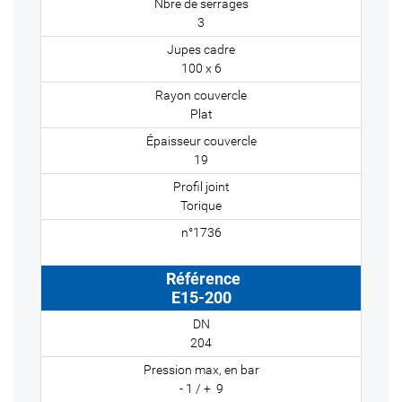
3
100 x 6
Plat
19
Torique
E15-200
204
- 1 / + 9