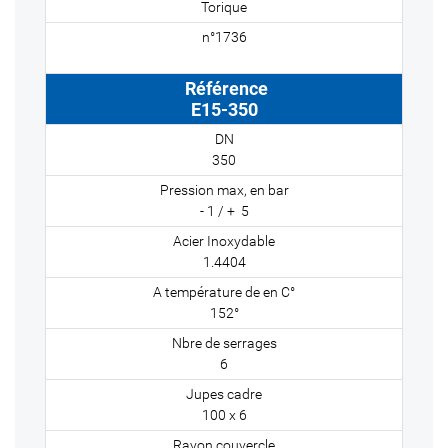
Torique
E15-350
350
- 1 / + 5
1.4404
152°
6
100 x 6