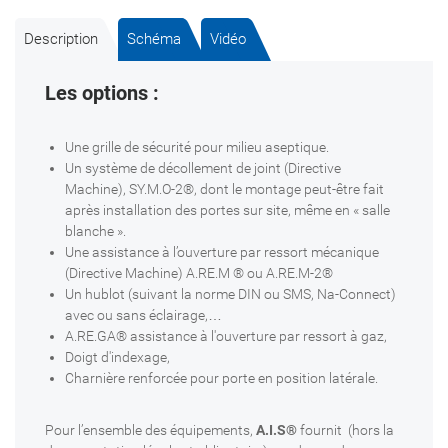
Description
Schéma
Vidéo
Les options :
Une grille de sécurité pour milieu aseptique.
Un système de décollement de joint (Directive
Machine), SY.M.O-2®, dont le montage peut-être fait
après installation des portes sur site, même en « salle
blanche ».
Une assistance à l’ouverture par ressort mécanique
(Directive Machine) A.RE.M ® ou A.RE.M-2®
Un hublot (suivant la norme DIN ou SMS, Na-Connect)
avec ou sans éclairage,…
A.RE.GA® assistance à l'ouverture par ressort à gaz,
Doigt d'indexage,
Charnière renforcée pour porte en position latérale.
Pour l’ensemble des équipements,
A.I.S®
fournit (hors la