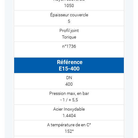
1050
5
Torique
E15-400
400
- 1 / + 5,5
1.4404
152°