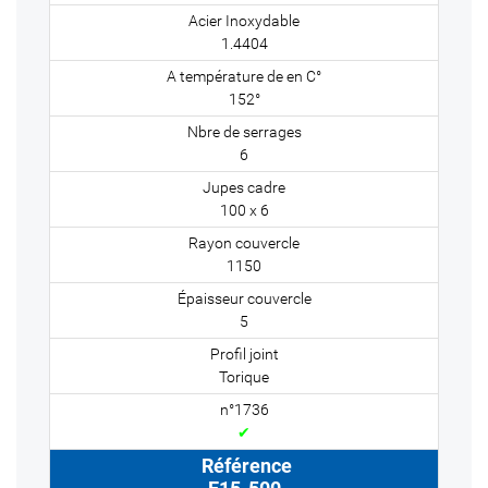
1.4404
152°
6
100 x 6
1150
5
Torique
✔