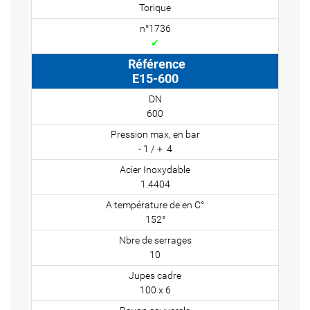
Torique
✔
E15-600
600
- 1 / + 4
1.4404
152°
10
100 x 6