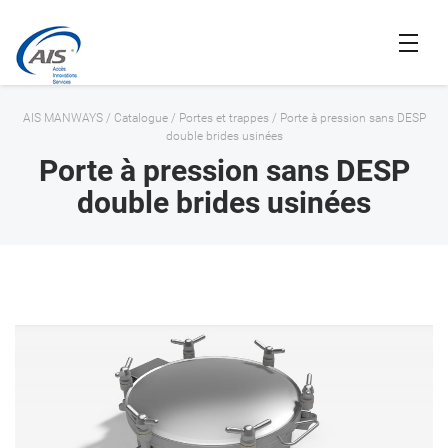
AIS MANWAYS
/
Catalogue
/
Portes et trappes
/
Porte à pression sans DESP
double brides usinées
Porte à pression sans DESP
double brides usinées