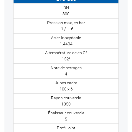
300
- 1 / + 6
1.4404
152°
4
100 x 6
1050
5