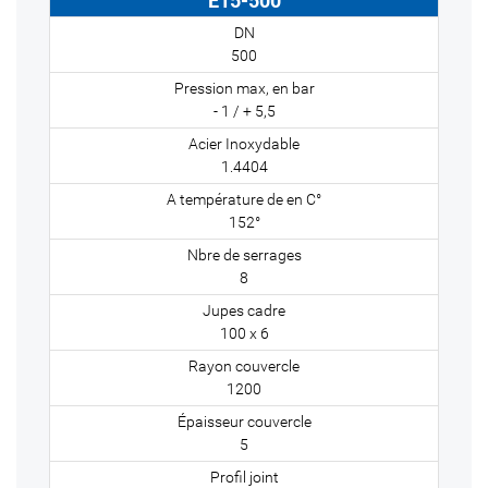
E15-500
500
- 1 / + 5,5
1.4404
152°
8
100 x 6
1200
5