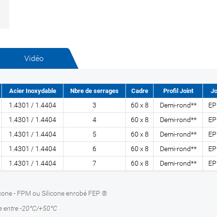
Vidéo
Acier Inoxydable
Nbre de serrages
Cadre
Profil Joint
Jo
1.4301 / 1.4404
3
60 x 8
Demi-rond**
E
1.4301 / 1.4404
4
60 x 8
Demi-rond**
E
1.4301 / 1.4404
5
60 x 8
Demi-rond**
E
1.4301 / 1.4404
6
60 x 8
Demi-rond**
E
1.4301 / 1.4404
7
60 x 8
Demi-rond**
E
ilicone - FPM ou Silicone enrobé FEP ®
e entre -20°C/+50°C