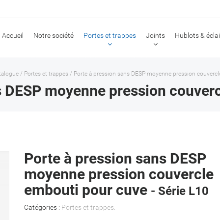
Accueil
Notre société
Portes et trappes
Joints
Hublots & écla
talogue
/
Portes et trappes
/
Porte à pression sans DESP moyenne pression couvercl
ns DESP moyenne pression couverc
Porte à pression sans DESP
moyenne pression couvercle
embouti pour cuve
- Série L10
Catégories :
Portes et trappes
.