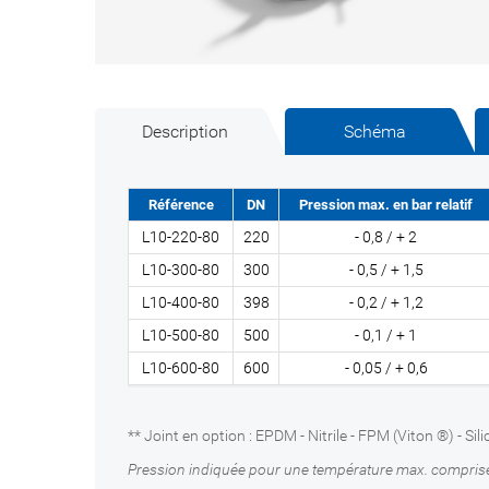
Description
Schéma
Référence
DN
Pression max. en bar relatif
L10-220-80
220
- 0,8 / + 2
L10-300-80
300
- 0,5 / + 1,5
L10-400-80
398
- 0,2 / + 1,2
L10-500-80
500
- 0,1 / + 1
L10-600-80
600
- 0,05 / + 0,6
** Joint en option : EPDM - Nitrile - FPM (Viton ®) - S
Pression indiquée pour une température max. compris