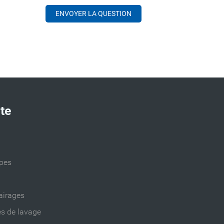
ite
ppes
airages
es de lavage