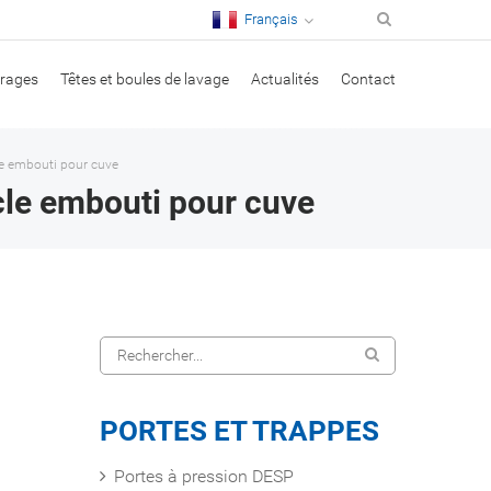
Français
irages
Têtes et boules de lavage
Actualités
Contact
e embouti pour cuve
le embouti pour cuve
PORTES ET TRAPPES
Portes à pression DESP