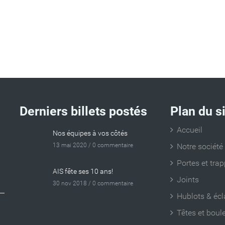
Derniers billets postés
Plan du s
Accueil
Nos équipes à vos côtés
13 mai 2020 /
0 commentaire
Notre société
Portes et tra
AIS fête ses 10 ans!
Joints
30 nov 2018 /
0 commentaire
Hublots & écl
Têtes et boul