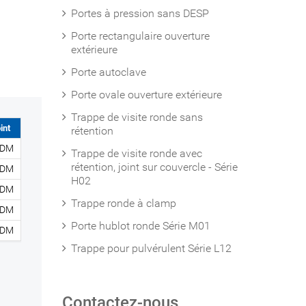
Portes à pression sans DESP
Porte rectangulaire ouverture
extérieure
Porte autoclave
Porte ovale ouverture extérieure
Trappe de visite ronde sans
int
rétention
PDM
Trappe de visite ronde avec
rétention, joint sur couvercle - Série
PDM
H02
PDM
Trappe ronde à clamp
PDM
Porte hublot ronde Série M01
PDM
Trappe pour pulvérulent Série L12
Contactez-nous