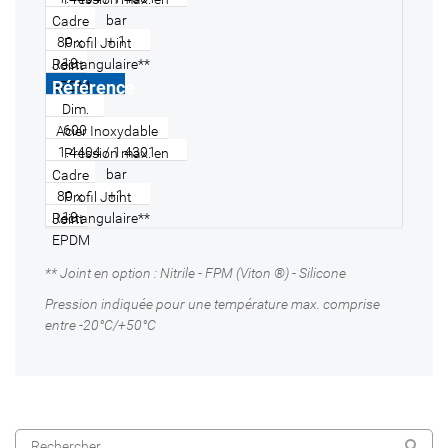
+ 1
80 x
10
Rectangulaire**
EPDM
H10-
600-80
600
1.4404 / 1.4301
+1
80 x
10
Rectangulaire**
EPDM
** Joint en option : Nitrile - FPM (Viton ®) - Silicone
Pression indiquée pour une température max. comprise
entre -20°C/+50°C