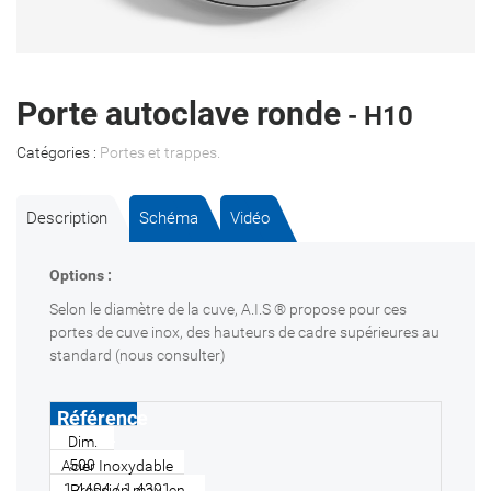
Porte autoclave ronde
- H10
Catégories :
Portes et trappes
.
Description
Schéma
Vidéo
Options :
Selon le diamètre de la cuve, A.I.S ® propose pour ces
portes de cuve inox, des hauteurs de cadre supérieures au
standard (nous consulter)
H10-
500-80
500
1.4404 / 1.4301