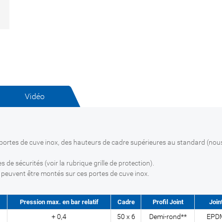
Vidéo
s portes de cuve inox, des hauteurs de cadre supérieures au standard (nou
 de sécurités (voir la rubrique grille de protection).
peuvent être montés sur ces portes de cuve inox.
Pression max. en bar relatif
Cadre
Profil Joint
Join
+ 0,4
50 x 6
Demi-rond**
EPD