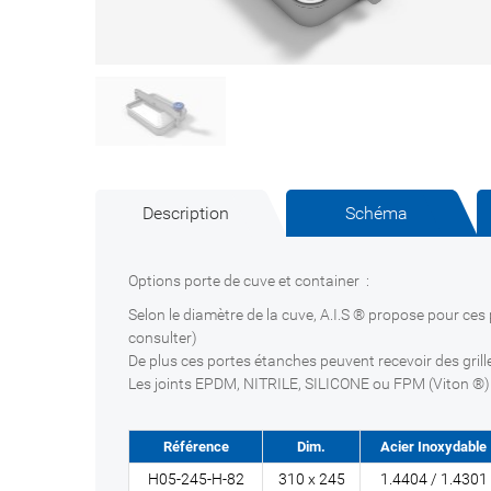
Description
Schéma
Options porte de cuve et container :
Selon le diamètre de la cuve, A.I.S ® propose pour ce
consulter)
De plus ces portes étanches peuvent recevoir des grilles
Les joints EPDM, NITRILE, SILICONE ou FPM (Viton ®) 
Référence
Dim.
Acier Inoxydable
H05-245-H-82
310 x 245
1.4404 / 1.4301