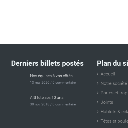
Derniers billets postés
Plan du s
Accueil
Nos équipes à vos côtés
13 mai 2020 /
0 commentaire
Notre société
Portes et tra
AIS fête ses 10 ans!
Joints
30 nov 2018 /
0 commentaire
Hublots & écl
Têtes et boul