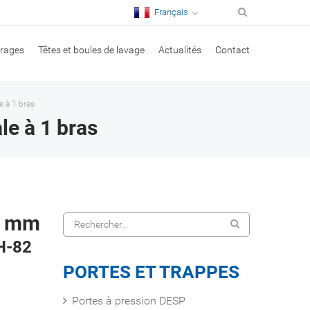
Français
irages
Têtes et boules de lavage
Actualités
Contact
e à 1 bras
le à 1 bras
45 mm
H-82
PORTES ET TRAPPES
Portes à pression DESP