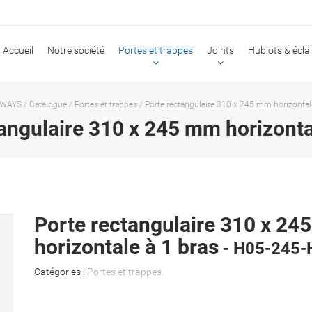
Accueil
Notre société
Portes et trappes
Joints
Hublots & écla
NWAYS
/
Catalogue
/
Portes et trappes
/
Porte rectangulaire 310 x 245 mm horizontal
angulaire 310 x 245 mm horizonta
Porte rectangulaire 310 x 2
horizontale à 1 bras
- H05-245-
Catégories :
Portes et trappes
.