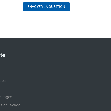
ite
ppes
airages
es de lavage