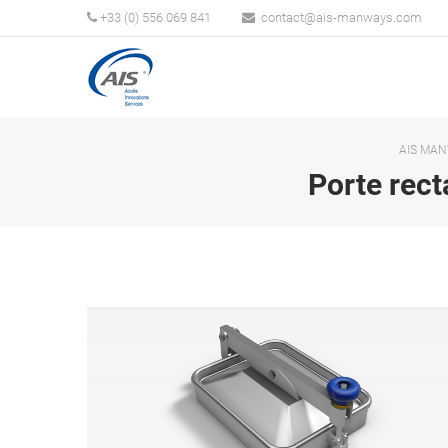
+33 (0) 556 069 841
AIS MA
Porte rect