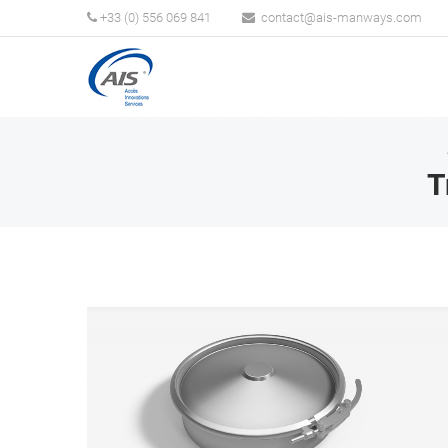
+33 (0) 556 069 841
T