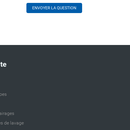
ite
ppes
airages
es de lavage