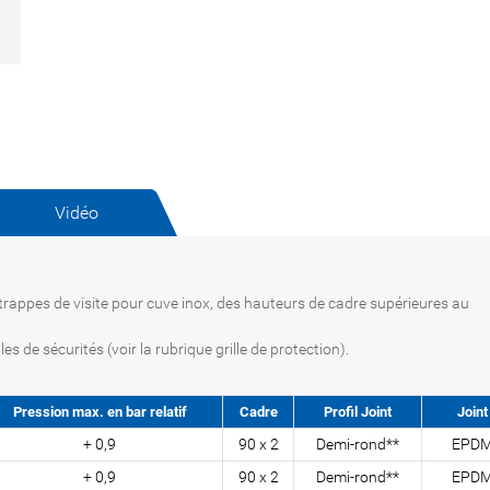
Vidéo
 trappes de visite pour cuve inox, des hauteurs de cadre supérieures au
s de sécurités (voir la rubrique grille de protection).
Pression max. en bar relatif
Cadre
Profil Joint
Joint
+ 0,9
90 x 2
Demi-rond**
EPD
+ 0,9
90 x 2
Demi-rond**
EPD