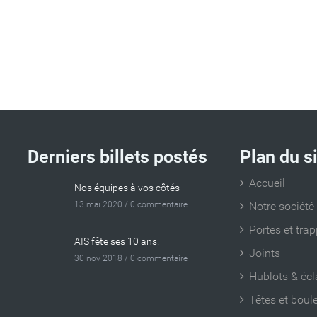
Derniers billets postés
Plan du s
Accueil
Nos équipes à vos côtés
13 mai 2020 /
0 commentaire
Notre société
Portes et tra
AIS fête ses 10 ans!
Joints
30 nov 2018 /
0 commentaire
Hublots & écl
Têtes et boul