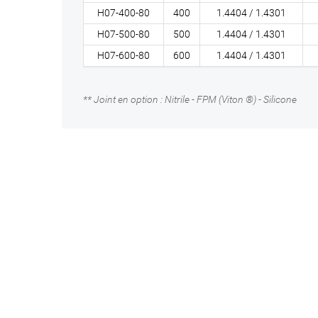
H07-400-80
400
1.4404 / 1.4301
H07-500-80
500
1.4404 / 1.4301
H07-600-80
600
1.4404 / 1.4301
** Joint en option : Nitrile - FPM (Viton ®) - Silicone