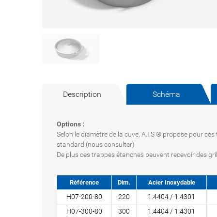
Description
Schéma
Options :
Selon le diamètre de la cuve, A.I.S ® propose pour ces
standard (nous consulter)
De plus ces trappes étanches peuvent recevoir des grille
Référence
Dim.
Acier Inoxydable
H07-200-80
220
1.4404 / 1.4301
H07-300-80
300
1.4404 / 1.4301