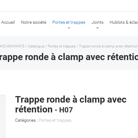
Accueil
Notre société
Portes et trappes
Joints
Hublots & écla
AIS MANWAYS
/
Catalogue
/
Portes et trappes
/
Trappe ronde à clamp avec rétentio
rappe ronde à clamp avec rétenti
Trappe ronde à clamp avec
rétention
- H07
Catégories :
Portes et trappes
.