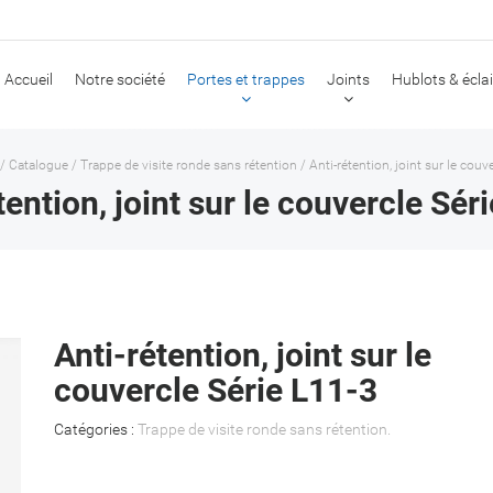
Accueil
Notre société
Portes et trappes
Joints
Hublots & écla
/
Catalogue
/
Trappe de visite ronde sans rétention
/
Anti-rétention, joint sur le couv
tention, joint sur le couvercle Sér
Anti-rétention, joint sur le
couvercle Série L11-3
Catégories :
Trappe de visite ronde sans rétention
.