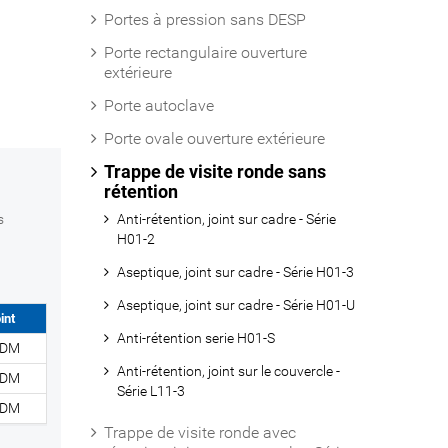
Portes à pression sans DESP
Porte rectangulaire ouverture
extérieure
Porte autoclave
Porte ovale ouverture extérieure
Trappe de visite ronde sans
rétention
s
Anti-rétention, joint sur cadre - Série
H01-2
Aseptique, joint sur cadre - Série H01-3
Aseptique, joint sur cadre - Série H01-U
int
Anti-rétention serie H01-S
PDM
Anti-rétention, joint sur le couvercle -
PDM
Série L11-3
PDM
Trappe de visite ronde avec