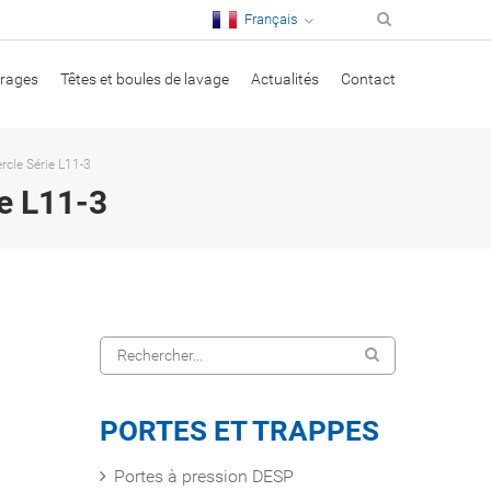
Français
irages
Têtes et boules de lavage
Actualités
Contact
ercle Série L11-3
ie L11-3
PORTES ET TRAPPES
Portes à pression DESP