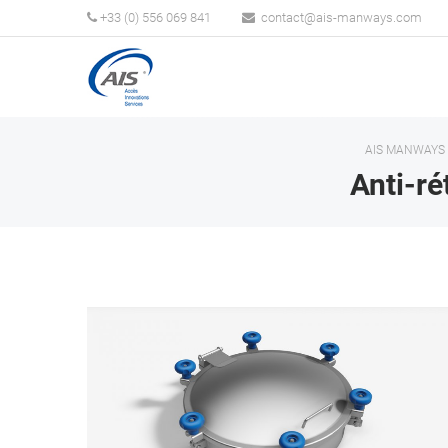
+33 (0) 556 069 841
AIS MANWAYS
Anti-ré