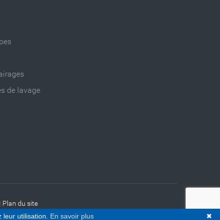
ppes
airages
es de lavage
|
Plan du site
leur utilisation.
En savoir plus
✖