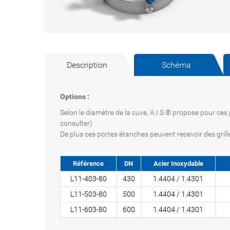
Description
Schéma
Options :
Selon le diamètre de la cuve, A.I.S ® propose pour ce
consulter)
De plus ces portes étanches peuvent recevoir des grilles
Référence
DN
Acier Inoxydable
L11-403-80
430
1.4404 / 1.4301
L11-503-80
500
1.4404 / 1.4301
L11-603-80
600
1.4404 / 1.4301