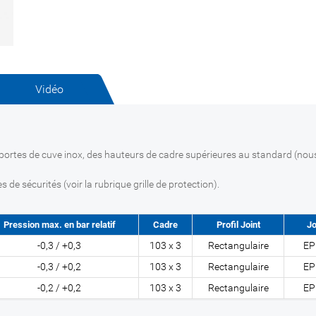
Vidéo
s portes de cuve inox, des hauteurs de cadre supérieures au standard (nou
 de sécurités (voir la rubrique grille de protection).
Pression max. en bar relatif
Cadre
Profil Joint
Jo
-0,3 / +0,3
103 x 3
Rectangulaire
E
-0,3 / +0,2
103 x 3
Rectangulaire
E
-0,2 / +0,2
103 x 3
Rectangulaire
E